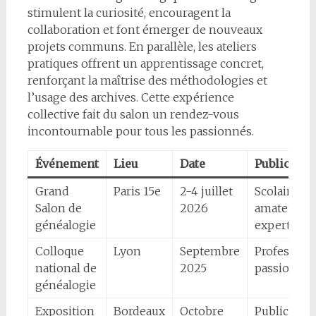
stimulent la curiosité, encouragent la
collaboration et font émerger de nouveaux
projets communs. En parallèle, les ateliers
pratiques offrent un apprentissage concret,
renforçant la maîtrise des méthodologies et
l’usage des archives. Cette expérience
collective fait du salon un rendez-vous
incontournable pour tous les passionnés.
Événement
Lieu
Date
Public cibl
Grand
Paris 15e
2-4 juillet
Scolaires,
Salon de
2026
amateurs,
généalogie
experts
Colloque
Lyon
Septembre
Profession
national de
2025
passionné
généalogie
Exposition
Bordeaux
Octobre
Public gén