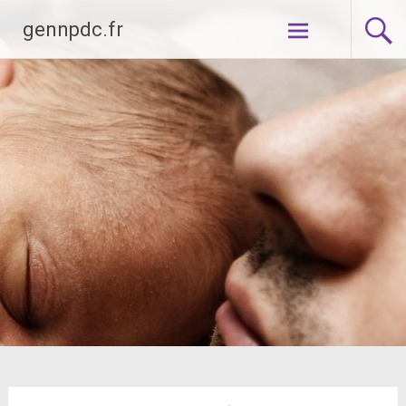
Aller
gennpdc.fr
au
contenu
principal