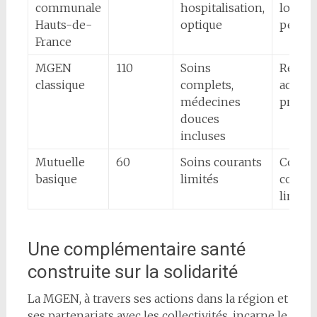
communale
hospitalisation,
locale
Hauts-de-
optique
person
France
MGEN
110
Soins
Réseau
classique
complets,
accom
médecines
proacti
douces
incluses
Mutuelle
60
Soins courants
Coût r
basique
limités
couver
limité
Une complémentaire santé
construite sur la solidarité
La MGEN, à travers ses actions dans la région et
ses partenariats avec les collectivités, incarne le