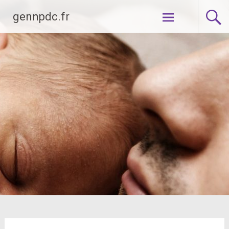
Aller
gennpdc.fr
au
contenu
principal