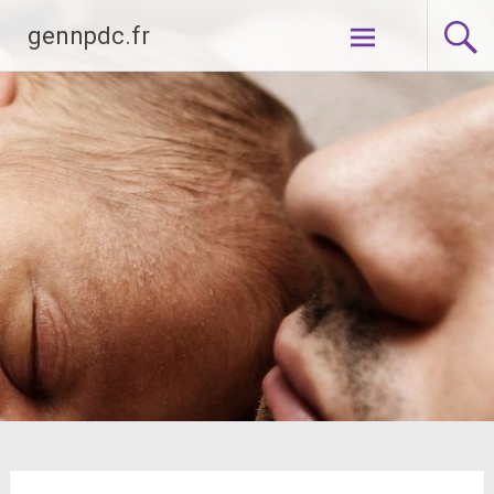
Aller
gennpdc.fr
au
contenu
principal