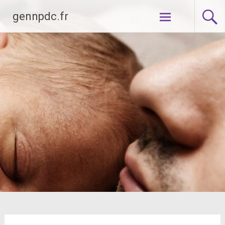
Aller
gennpdc.fr
au
contenu
principal