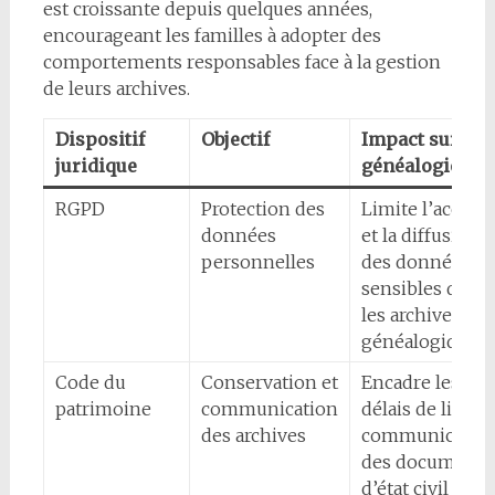
est croissante depuis quelques années,
encourageant les familles à adopter des
comportements responsables face à la gestion
de leurs archives.
Dispositif
Objectif
Impact sur la
juridique
généalogie
RGPD
Protection des
Limite l’accès
données
et la diffusion
personnelles
des données
sensibles dans
les archives
généalogiques
Code du
Conservation et
Encadre les
patrimoine
communication
délais de libre
des archives
communicatio
des documents
d’état civil et