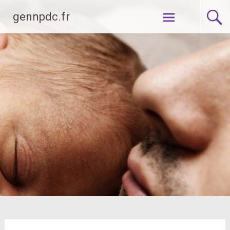
Aller
gennpdc.fr
au
contenu
principal