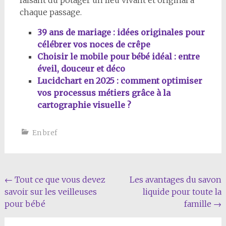
faisant du potager un lieu vivant et original à
chaque passage.
39 ans de mariage : idées originales pour
célébrer vos noces de crêpe
Choisir le mobile pour bébé idéal : entre
éveil, douceur et déco
Lucidchart en 2025 : comment optimiser
vos processus métiers grâce à la
cartographie visuelle ?
En bref
Navigation
←
Tout ce que vous devez
Les avantages du savon
savoir sur les veilleuses
liquide pour toute la
de
pour bébé
famille
→
l'article