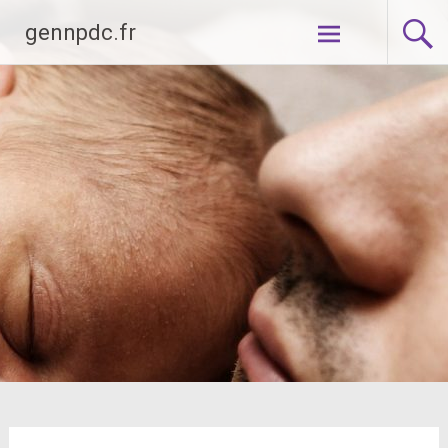
Aller
gennpdc.fr
au
contenu
principal