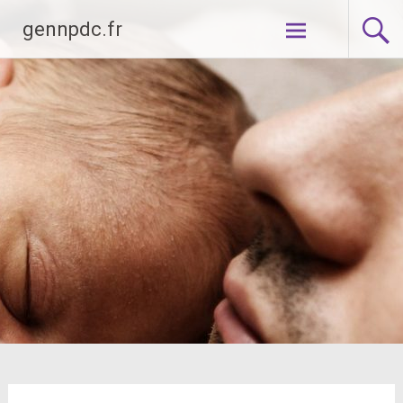
Aller
gennpdc.fr
au
contenu
principal