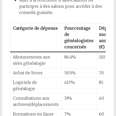
participer à des salons pour accéder à des
conseils gratuits.
Catégorie de dépense
Pourcentage
Dépens
de
moyenn
généalogistes
annuell
concernés
(€)
Abonnements aux
86.4%
110
sites généalogie
Achat de livres
50.5%
70
Logiciels de
43.7%
85
généalogie
Consultations aux
33%
40
archives/déplacements
Formations en ligne
7%
60