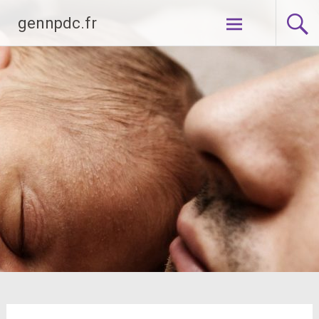
Aller
gennpdc.fr
au
contenu
principal