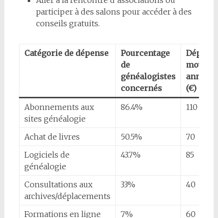
participer à des salons pour accéder à des
conseils gratuits.
Catégorie de dépense
Pourcentage
Dépens
de
moyenn
généalogistes
annuell
concernés
(€)
Abonnements aux
86.4%
110
sites généalogie
Achat de livres
50.5%
70
Logiciels de
43.7%
85
généalogie
Consultations aux
33%
40
archives/déplacements
Formations en ligne
7%
60