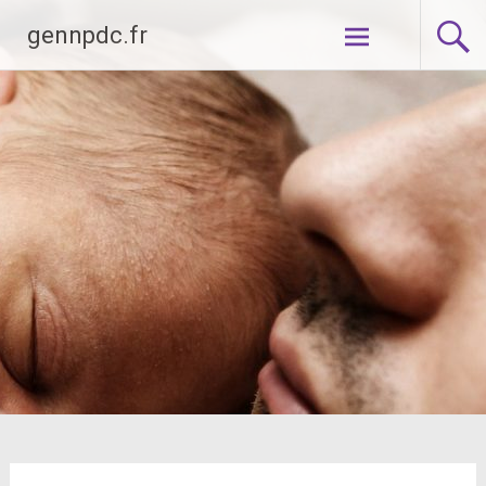
Aller
gennpdc.fr
au
contenu
principal