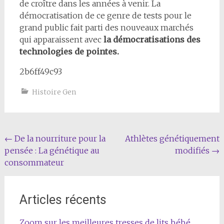
de croître dans les années à venir. La
démocratisation de ce genre de tests pour le
grand public fait parti des nouveaux marchés
qui apparaissent avec
la démocratisations des
technologies de pointes.
2b6ff49c93
Histoire Gen
Navigation
←
De la nourriture pour la
Athlètes génétiquement
pensée : La génétique au
modifiés
→
de
consommateur
l'article
Articles récents
Zoom sur les meilleures tresses de lits bébé