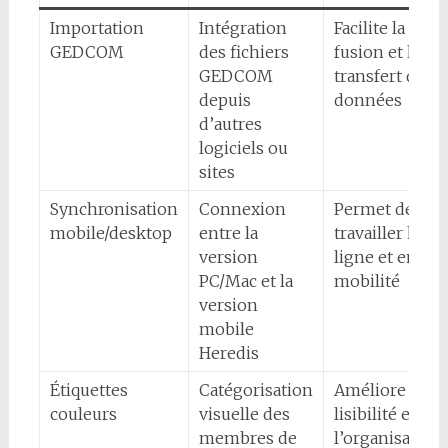
Importation
Intégration
Facilite la
GEDCOM
des fichiers
fusion et le
GEDCOM
transfert des
depuis
données
d’autres
logiciels ou
sites
Synchronisation
Connexion
Permet de
mobile/desktop
entre la
travailler hors
version
ligne et en
PC/Mac et la
mobilité
version
mobile
Heredis
Étiquettes
Catégorisation
Améliore la
couleurs
visuelle des
lisibilité et
membres de
l’organisation