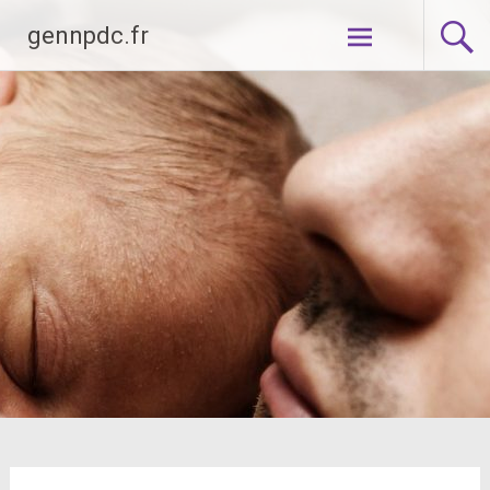
Aller
gennpdc.fr
au
contenu
principal