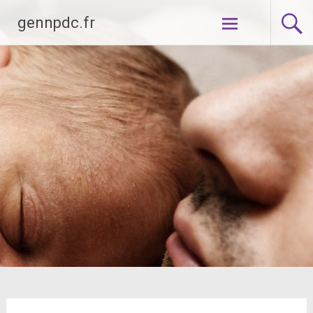
Aller
gennpdc.fr
au
contenu
principal