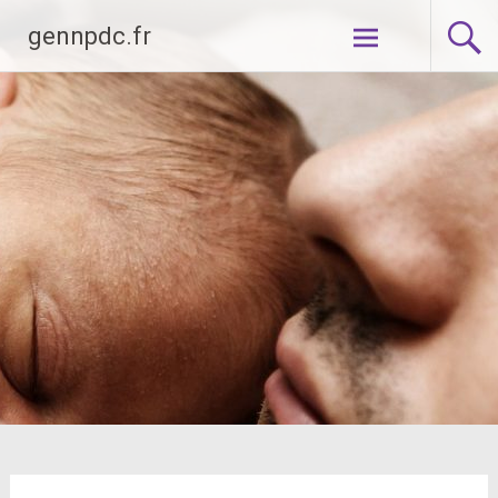
Aller
gennpdc.fr
au
contenu
principal