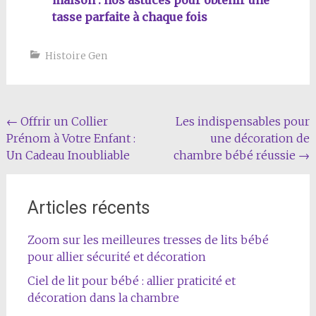
maison : nos astuces pour obtenir une
tasse parfaite à chaque fois
Histoire Gen
Navigation
←
Offrir un Collier
Les indispensables pour
Prénom à Votre Enfant :
une décoration de
de
Un Cadeau Inoubliable
chambre bébé réussie
→
l'article
Articles récents
Zoom sur les meilleures tresses de lits bébé
pour allier sécurité et décoration
Ciel de lit pour bébé : allier praticité et
décoration dans la chambre