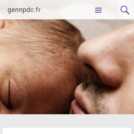
Aller
gennpdc.fr
au
contenu
principal