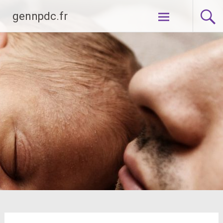
Aller
gennpdc.fr
au
contenu
principal