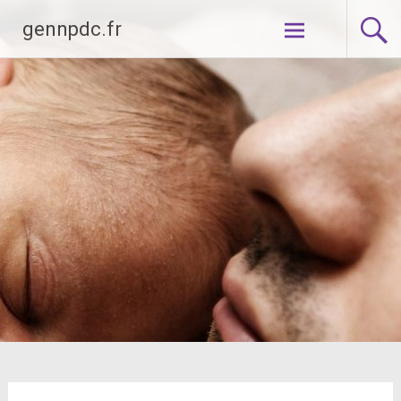
Aller
gennpdc.fr
au
contenu
principal