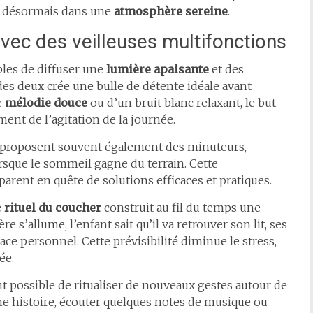
t désormais dans une
atmosphère sereine
.
 avec des veilleuses multifonctions
les de diffuser une
lumière apaisante
et des
es deux crée une bulle de détente idéale avant
e
mélodie douce
ou d’un bruit blanc relaxant, le but
ment de l’agitation de la journée.
s proposent souvent également des minuteurs,
rsque le sommeil gagne du terrain. Cette
arent en quête de solutions efficaces et pratiques.
e
rituel du coucher
construit au fil du temps une
re s’allume, l’enfant sait qu’il va retrouver son lit, ses
ce personnel. Cette prévisibilité diminue le stress,
ée.
t possible de ritualiser de nouveaux gestes autour de
e histoire, écouter quelques notes de musique ou