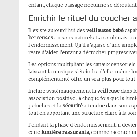
enfant, chaque passage nocturne se déroulan
Enrichir le rituel du coucher
Il existe aujourd’hui des
veilleuses bébé
capab
berceuses
ou sons naturels. La combinaison d
l’endormissement. Qu’il s’agisse d’une simpl
reste d’aider l’enfant à décrocher progressive
Les options multipliant les canaux sensoriel
laissant la musique s’éteindre d’elle-même lo
complémentarité offre un vrai plus pour tout p
Inclure systématiquement la
veilleuse
dans l
association positive : à chaque fois que la lumiè
peluches et la
sécurité
attendue dans son espa
tout en apportant une structure claire à la soir
Pendant la phase d’endormissement, il devien
cette
lumière rassurante
, comme raconter un