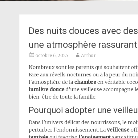
Des nuits douces avec des 
une atmosphère rassurant
octobre 6, 2025
Arthur
Nombreux sont les parents qui souhaitent offr
Face aux réveils nocturnes ou à la peur du noi
l’atmosphère de la
chambre
en véritable coc
lumière douce
d’une veilleuse accompagne l
bien-être de toute la famille.
Pourquoi adopter une veille
Dans l’univers délicat des nourrissons, le m
perturber l’endormissement. La
veilleuse
off
tamisée
qui favorise
l’apaisement
sans stimu