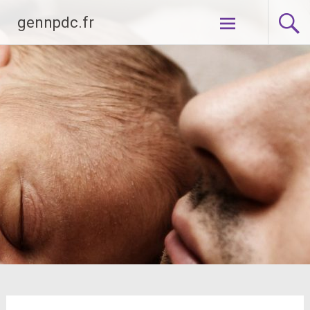
Aller
gennpdc.fr
au
contenu
principal