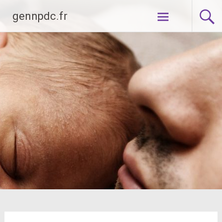
Aller
gennpdc.fr
au
contenu
principal