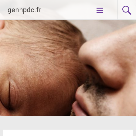
Aller
gennpdc.fr
au
contenu
principal