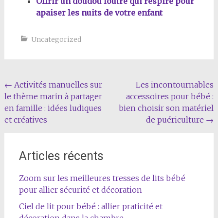
Offrir un doudou loutre qui respire pour
apaiser les nuits de votre enfant
Uncategorized
Navigation
←
Activités manuelles sur
Les incontournables
le thème marin à partager
accessoires pour bébé :
de
en famille : idées ludiques
bien choisir son matériel
l'article
et créatives
de puériculture
→
Articles récents
Zoom sur les meilleures tresses de lits bébé
pour allier sécurité et décoration
Ciel de lit pour bébé : allier praticité et