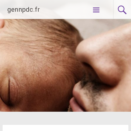
Aller
gennpdc.fr
au
contenu
principal