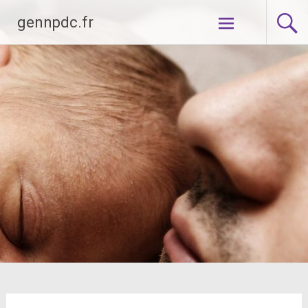
Aller
gennpdc.fr
au
contenu
principal