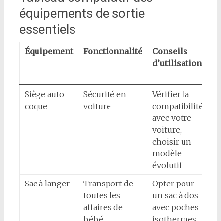
équipements de sortie
essentiels
Équipement
Fonctionnalité
Conseils
B
d’utilisation
m
(
Siège auto
Sécurité en
Vérifier la
1
coque
voiture
compatibilité
3
avec votre
voiture,
choisir un
modèle
évolutif
Sac à langer
Transport de
Opter pour
4
toutes les
un sac à dos
1
affaires de
avec poches
bébé
isothermes