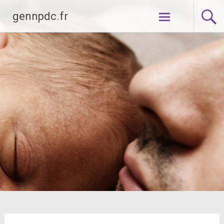
Aller
gennpdc.fr
au
contenu
principal