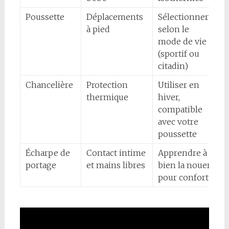
Poussette
Déplacements
Sélectionner
2
à pied
selon le
7
mode de vie
(sportif ou
citadin)
Chancelière
Protection
Utiliser en
5
thermique
hiver,
1
compatible
avec votre
poussette
Écharpe de
Contact intime
Apprendre à
4
portage
et mains libres
bien la nouer
8
pour confort